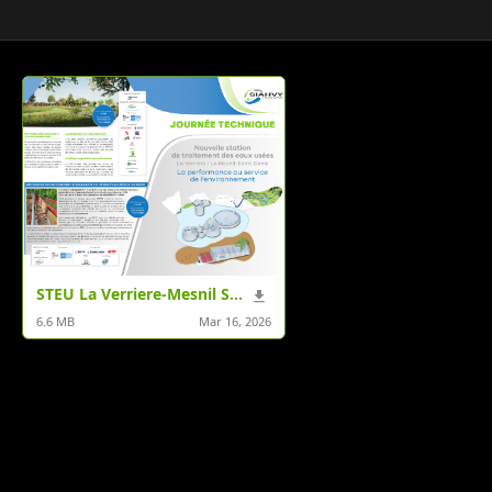
STEU La Verriere-Mesnil St Denis.pdf
6.6 MB
Mar 16, 2026